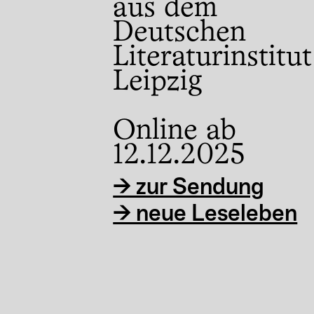
Café lit mag
unterschiedlic
aus dem
#02 Moshtari
Möglichkeitssinn.
Deutschen
Menschen gena
Literaturinstitut
Ronen Steink
Leipzig
Schneider
Online ab
Datenschutz & Impressum
Bücher für Jetz
12.12.2025
→ zur Sendung
→ neue Leseleben
Unser Motto is